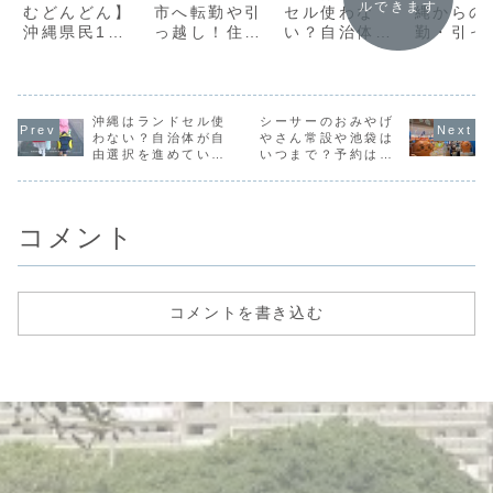
ルできます
むどんどん】
市へ転勤や引
セル使わな
縄からの
沖縄県民1個
っ越し！住む
い？自治体が
勤・引っ
人の感想|母と
ならどこ？転
自由選択を進
し！感染
同年代の暢子
勤族の住む地
めているけど
のために
(主人公)と重
域は２カ所
現実は…
にしたこ
なる共通点を
ご紹介し
沖縄はランドセル使
シーサーのおみやげ
楽しむ
す！
わない？自治体が自
やさん常設や池袋は
由選択を進めている
いつまで？予約は必
けど現実は…
要？実際に行ってみ
た写真もご紹介する
レビューブログ
コメント
コメントを書き込む