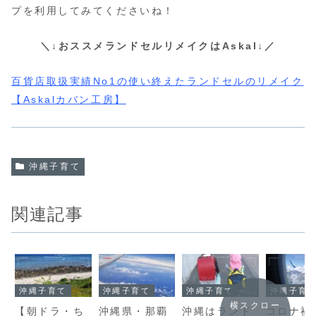
プを利用してみてくださいね！
＼↓おススメランドセルリメイクはAskal↓／
百貨店取扱実績No1の使い終えたランドセルのリメイク
【Askalカバン工房】
沖縄子育て
関連記事
沖縄子育て
沖縄子育て
沖縄子育て
沖縄子育
横スクロー
【朝ドラ・ち
沖縄県・那覇
沖縄はランド
コロナ禍