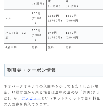
道
場
(＋恐竜)
(＋恐竜)
(＋恐竜)
900円
1560円
1860円
大人
(2100
(2760円)
(3060円)
円)
500円
小人(4歳～12
940円
1240円
(1300
歳)
(1740円)
(2040円)
円)
4歳未満
無料
無料
無料
割引券・クーポン情報
ネオパークオキナワの入園料を少しでも安くしたい場
合、那覇方面から来る場合は途中の道の駅「許田(きょ
だ)」か、
アソビュー
というネットチケットで割引料金
の入園券を購入できます。