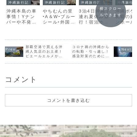
沖縄旅行記
沖縄旅行記
沖縄旅行記
沖縄旅行
横スクロー
沖縄本島の車
やちむんの里
3泊4日沖縄子
沖縄ポケ
ルできます
事情！Yナン
‣A＆W‣ブルー
連れ夏休み旅
制覇の旅
バーや不発弾
シール‣外国人
行！宿泊ホテ
ンホール
処理での通行
住宅‣恐竜展‣
ルと観光コー
竜スポッ
止めにも注
免税店へ観光
スをご紹介
り春休み
意！高速では
ドライブ子連
子連れ旅
ぜひETCを！
れ沖縄3日目
日目
那覇空港で買える沖
コロナ禍の沖縄から
縄人気店のお土産！
の転勤・引っ越し！
ピエールエルメから
感染対策のために実
大東寿司の入荷時間
際にしたことをご紹
までご紹介
介します！
コメント
コメントを書き込む