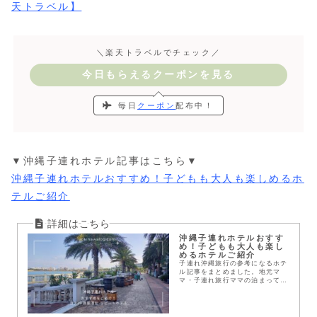
天トラベル】
＼楽天トラベルでチェック／
今日もらえるクーポンを見る
毎日
クーポン
配布中！
▼沖縄子連れホテル記事はこちら▼
沖縄子連れホテルおすすめ！子どもも大人も楽しめるホ
テルご紹介
沖縄子連れホテルおすす
め！子どもも大人も楽し
めるホテルご紹介
子連れ沖縄旅行の参考になるホテ
ル記事をまとめました。地元マ
マ・子連れ旅行ママの泊まって良
かったホテル沖縄本島・石垣島・
宮古島の託児所付きホテル沖縄の
ビジネスホテルのおススメ子連れ
沖縄旅行の穴場ホテルな...