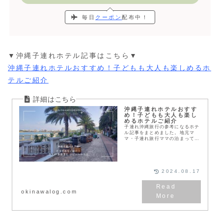
毎日
クーポン
配布中！
▼沖縄子連れホテル記事はこちら▼
沖縄子連れホテルおすすめ！子どもも大人も楽しめるホ
テルご紹介
沖縄子連れホテルおすす
め！子どもも大人も楽し
めるホテルご紹介
子連れ沖縄旅行の参考になるホテ
ル記事をまとめました。地元マ
マ・子連れ旅行ママの泊まって良
かったホテル沖縄本島・石垣島・
宮古島の託児所付きホテル沖縄の
ビジネスホテルのおススメ子連れ
沖縄旅行の穴場ホテルな...
2024.08.17
okinawalog.com